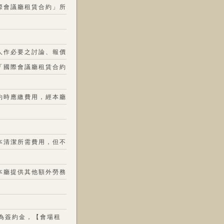
際會議廳租賃合約」所
人作必要之討論、報價
國際會議廳租賃合約
約時應繳費用，經本廳
本清潔所需費用，但不
本廳提供其他額外勞務
為簽約金，【會場租